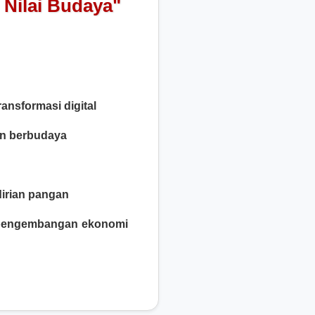
 Nilai Budaya"
nsformasi digital
an berbudaya
irian pangan
i pengembangan ekonomi